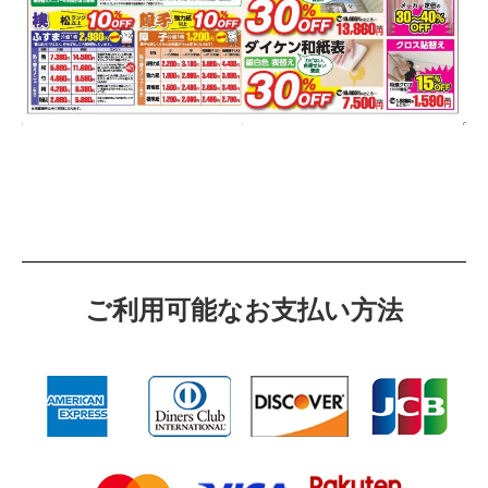
ご利⽤可能なお⽀払い⽅法