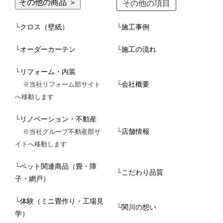
その他の商品 ＞
その他の項目
└
クロス（壁紙）
└
施工事例
└
オーダーカーテン
└
施工の流れ
└
リフォーム・内装
└
会社概要
※当社リフォーム部サイト
へ移動します
└
リノベーション・不動産
└
店舗情報
※当社グループ不動産部サ
イトへ移動します
└
ペット関連商品（畳・障
└
こだわり品質
子・網戸）
└
体験（ミニ畳作り・工場見
└
関川の想い
学）