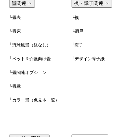
畳関連 ＞
襖・障子関連 ＞
└
畳表
└
襖
└
畳床
└
網戸
└
琉球風畳（縁なし）
└
障子
└
ペット＆介護向け畳
└
デザイン障子紙
└
畳関連オプション
└
畳縁
└
カラー畳（色見本一覧）