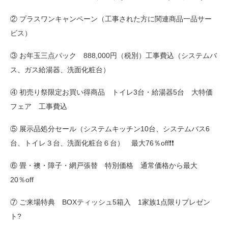
② プラスワンキャンペーン（工事された方に関連商品一品サー
ビス）
③ お年玉三点パック 888,000円（税別）工事費込（システムバ
ス、ガス給湯器、洗面化粧台）
④ 初売り祭限定お買い得商品 トイレ3台・給湯器5台 大特価
フェア 工事費込
⑤ 展示品処分セール（システムキッチン10台、システムバス6
台、トイレ３台、洗面化粧台６台） 最大76％off❗❗
⑥ 畳・襖・障子・網戸張替 特別価格 通常価格から最大
20％off
⑦ ご来場特典 BOXティッシュ5箱入 1家族1点限りプレゼン
ト?