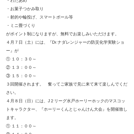
・わたあめ
・お菓子つかみ取り
・射的や輪投げ、スマートボール等
・ミニ畳づくり
がポイント制になりますが、無料でお楽しみいただけます。
４月７日（土）には、『Dr.ナダレンジャーの防災化学実験ショ
ー』が
① １０：３０～
② １３：００～
③ １５：００～
３回開催されます。 奮ってご家族で見に来て来て楽しんでくだ
さい。
４月８日（日）には、J２リーグ水戸ホーリーホックのマスコッ
トキャラクター、『ホーリーくんとじゃんけん大会』を開催致し
ます。
① １１：００～