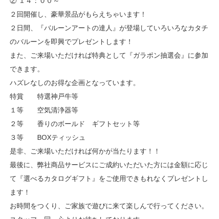
② １４：００～
２回開催し、豪華景品がもらえちゃいます！
２日間、『バルーンアートの達人』が登場していろいろなカタチ
のバルーンを即興でプレゼントします！
また、ご来場いただければ特典として『ガラポン抽選会』に参加
できます。
ハズレなしのお得な企画となっています。
特賞 特選神戸牛等
１等 空気清浄器等
２等 香りのボールド ギフトセット等
３等 BOXティッシュ
是非、ご来場いただければ何かが当たります！！
最後に、弊社商品サービスにご成約いただいた方には金額に応じ
て『選べるカタログギフト』をご使用できもれなくプレゼントし
ます！
お時間をつくり、ご家族で遊びに来て楽しんで行ってください。