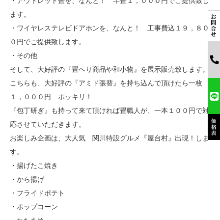
・アウトレット畳を、なんと！ 半畳１，０００円でご提供致し
ます。
・ワイヤレステレビドアホンを、なんと！ 工事費込１９，８０
０円でご提供致します。
・その他
そして、大好評の『畳へり商品や和小物』を展示販売致します。
こちらも、大好評の『アミド張替』を持ち込んで頂けたら一枚
１，０００円 ポッキリ！
『包丁研ぎ』も持って来て頂ければ畳職人が、一本１００円で対
応させていただきます。
お楽しみ企画は、大人気 関川特設グルメ『屋台村』出現！しま
す。
・揚げたこ焼き
・から揚げ
・フライドポテト
・ポップコーン