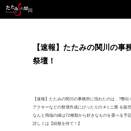
【速報】たたみの関川の事務
祭壇！
【速報】たたみの関川の事務所に現れたのは…?弊社
アクキーなどの祭壇作成にぴったりの #ミニ畳 を販
なんと両端の縁は72種類から好きなものを選べる予定
詳しくは【続報を待て！】