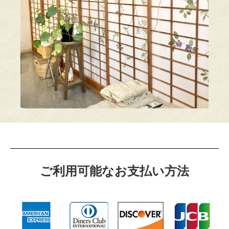
ご利⽤可能なお⽀払い⽅法